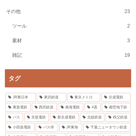
その他
23
ツール
2
素材
3
雑記
19
タグ
JR東日本
東武鉄道
東京メトロ
京成電鉄
東急電鉄
西武鉄道
南海電鉄
4直
都営地下鉄
バス
京急電鉄
新京成電鉄
北総鉄道
秩父鉄道
小田急電鉄
バス停
JR東海
千葉ニュータウン鉄道