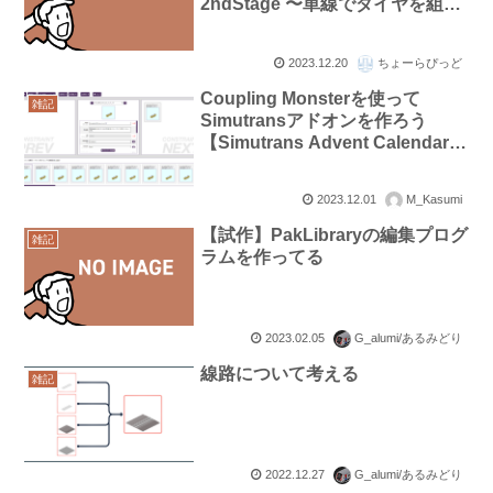
2ndStage 〜単線でダイヤを組ん
でみよう〜【Simutrans Advent
Calender 2023】
2023.12.20
ちょーらぴっど
Coupling Monsterを使って
雑記
Simutransアドオンを作ろう
【Simutrans Advent Calendar
2023】
2023.12.01
M_Kasumi
【試作】PakLibraryの編集プログ
雑記
ラムを作ってる
2023.02.05
G_alumi/あるみどり
線路について考える
雑記
2022.12.27
G_alumi/あるみどり