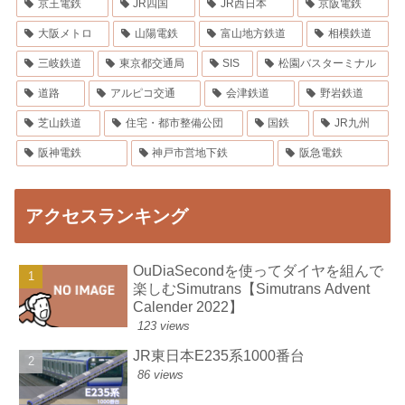
京王電鉄
JR四国
JR西日本
京阪電鉄
大阪メトロ
山陽電鉄
富山地方鉄道
相模鉄道
三岐鉄道
東京都交通局
SIS
松園バスターミナル
道路
アルピコ交通
会津鉄道
野岩鉄道
芝山鉄道
住宅・都市整備公団
国鉄
JR九州
阪神電鉄
神戸市営地下鉄
阪急電鉄
アクセスランキング
OuDiaSecondを使ってダイヤを組んで
楽しむSimutrans【Simutrans Advent
Calender 2022】
123 views
JR東日本E235系1000番台
86 views