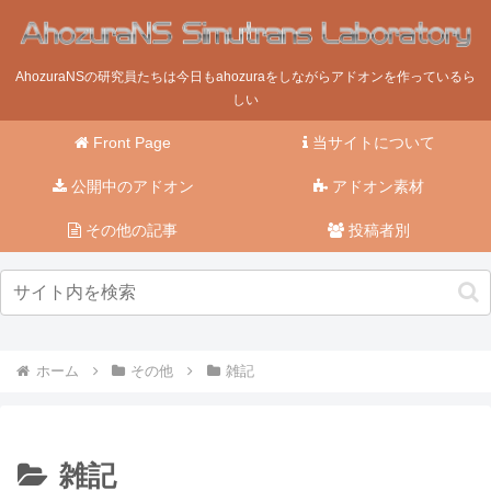
AhozuraNSの研究員たちは今日もahozuraをしながらアドオンを作っているら
しい
Front Page
当サイトについて
公開中のアドオン
アドオン素材
その他の記事
投稿者別
ホーム
その他
雑記
雑記