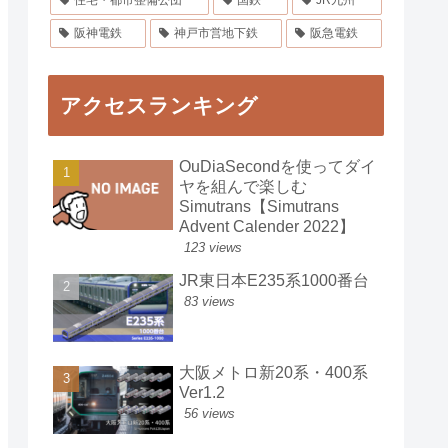
住宅・都市整備公団
国鉄
JR九州
阪神電鉄
神戸市営地下鉄
阪急電鉄
アクセスランキング
OuDiaSecondを使ってダイ
ヤを組んで楽しむ
Simutrans【Simutrans
Advent Calender 2022】
123 views
JR東日本E235系1000番台
83 views
大阪メトロ新20系・400系
Ver1.2
56 views