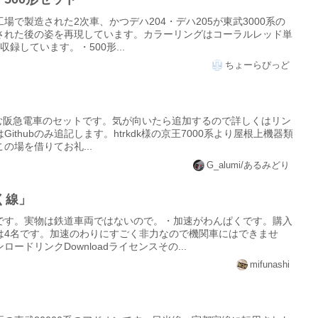
工場で製造された2次車、かつデハ204・デハ205が東武3000系の
された後の姿を再現しています。カラーリングはコーラルレッド単
録しています。・500形...
ちょーらぴっど
系を含む阪急電車のセットです。気が向いたら追加するので詳しくはリン
thubのみ追記します。htrkdk様の京王7000系より屋根上機器類
の場を借りてお礼...
G_alumi/あるみどり
く線」
です。実物は鉄道車両ではないので。・加速がわんぱくです。購入
は4名です。加速のわりにすごく非力なので機関車にはできませ
ードリンクDownloadライセンスその...
mifunashi