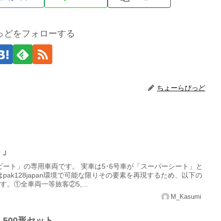
っどをフォローする
ちょーらぴっど
ト」
ート」の専用車両です。 実車は5･6号車が「スーパーシート」と
ak128japan環境で可能な限りその要素を再現するため、以下の
。①全車両一等旅客②5,...
M_Kasumi
・500形セット