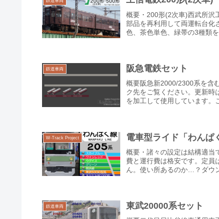
鉄道車両
概要・200形(2次車)西武所沢
部品を再利用して両運転台化
色、茶色単色、緑帯の3種類を収
阪急電鉄セット
鉄道車両
概要阪急新2000/2300
ク先をご覧ください。更新時はGi
を加工して使用しています。こ
電車型ライド「わんぱ
W-Track Project
概要・諸々の設定は結構適当
費と運行費は格安です。定員
ん。使い所あるのか…？ダウンロ
東武20000系セット
鉄道車両