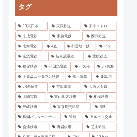
タグ
JR東日本
東武鉄道
東京メトロ
京成電鉄
東急電鉄
西武鉄道
南海電鉄
4直
都営地下鉄
バス
京急電鉄
新京成電鉄
北総鉄道
秩父鉄道
小田急電鉄
バス停
JR東海
千葉ニュータウン鉄道
京王電鉄
JR四国
JR西日本
京阪電鉄
大阪メトロ
山陽電鉄
富山地方鉄道
相模鉄道
三岐鉄道
東京都交通局
SIS
松園バスターミナル
道路
アルピコ交通
会津鉄道
野岩鉄道
芝山鉄道