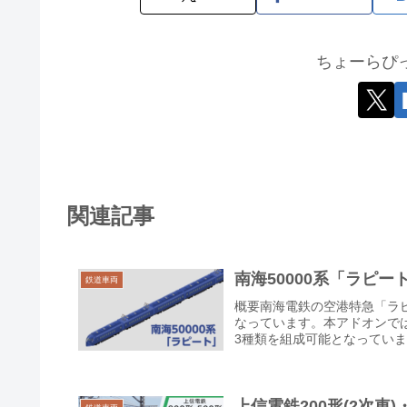
ちょーらぴ
関連記事
南海50000系「ラピー
鉄道車両
概要南海電鉄の空港特急「ラピ
なっています。本アドオンではp
3種類を組成可能となっています
上信電鉄200形(2次車)