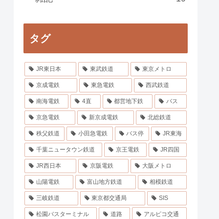
タグ
JR東日本
東武鉄道
東京メトロ
京成電鉄
東急電鉄
西武鉄道
南海電鉄
4直
都営地下鉄
バス
京急電鉄
新京成電鉄
北総鉄道
秩父鉄道
小田急電鉄
バス停
JR東海
千葉ニュータウン鉄道
京王電鉄
JR四国
JR西日本
京阪電鉄
大阪メトロ
山陽電鉄
富山地方鉄道
相模鉄道
三岐鉄道
東京都交通局
SIS
松園バスターミナル
道路
アルピコ交通