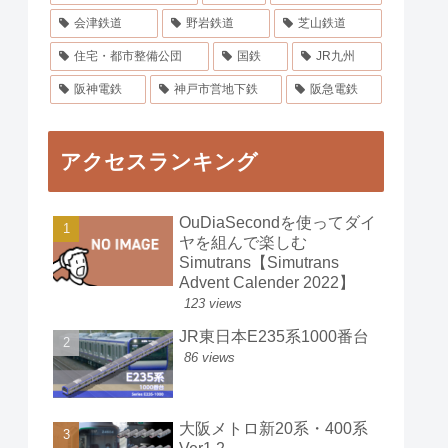
会津鉄道
野岩鉄道
芝山鉄道
住宅・都市整備公団
国鉄
JR九州
阪神電鉄
神戸市営地下鉄
阪急電鉄
アクセスランキング
OuDiaSecondを使ってダイ
ヤを組んで楽しむ
Simutrans【Simutrans
Advent Calender 2022】
123 views
JR東日本E235系1000番台
86 views
大阪メトロ新20系・400系