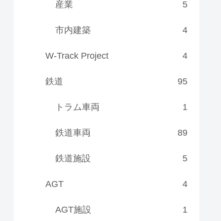
産業
5
市内建築
4
W-Track Project
4
鉄道
95
トラム車両
1
鉄道車両
89
鉄道施設
5
AGT
4
AGT施設
1