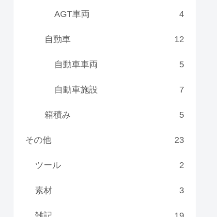
AGT車両
4
自動車
12
自動車車両
5
自動車施設
7
箱積み
5
その他
23
ツール
2
素材
3
雑記
19