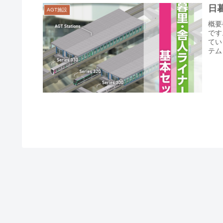
日
AGT施設
概要
です
てい
テム