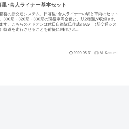
暮里･舎人ライナー基本セット
都営の新交通システム、日暮里･舎人ライナーの駅と車両のセット
。300形・320形・330形の現役車両全種と、駅2種類が収録され
ます。こちらのアドオンは休日自衛隊氏作成のAGT（新交通シス
）軌道を走行させることを前提に制作され...
2020.05.31
M_Kasumi