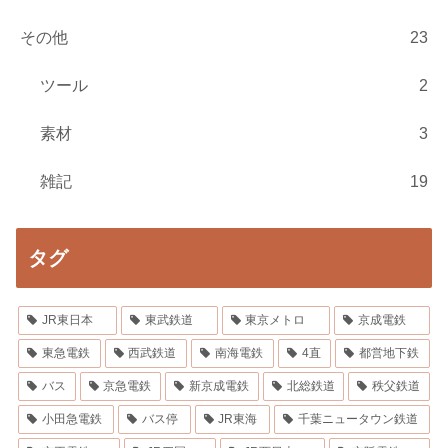
その他
23
ツール
2
素材
3
雑記
19
タグ
JR東日本
東武鉄道
東京メトロ
京成電鉄
東急電鉄
西武鉄道
南海電鉄
4直
都営地下鉄
バス
京急電鉄
新京成電鉄
北総鉄道
秩父鉄道
小田急電鉄
バス停
JR東海
千葉ニュータウン鉄道