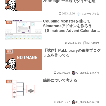
2ndStage 〜単線でダイヤを組ん
でみよう〜【Simutrans Advent
Calender 2023】
2023.12.20
ちょーらぴっど
Coupling Monsterを使って
雑記
Simutransアドオンを作ろう
【Simutrans Advent Calendar
2023】
2023.12.01
M_Kasumi
【試作】PakLibraryの編集プログ
雑記
ラムを作ってる
2023.02.05
G_alumi/あるみどり
線路について考える
雑記
2022.12.27
G_alumi/あるみどり