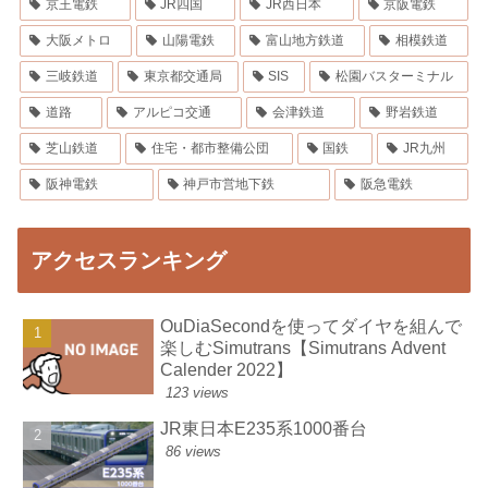
京王電鉄
JR四国
JR西日本
京阪電鉄
大阪メトロ
山陽電鉄
富山地方鉄道
相模鉄道
三岐鉄道
東京都交通局
SIS
松園バスターミナル
道路
アルピコ交通
会津鉄道
野岩鉄道
芝山鉄道
住宅・都市整備公団
国鉄
JR九州
阪神電鉄
神戸市営地下鉄
阪急電鉄
アクセスランキング
OuDiaSecondを使ってダイヤを組んで
楽しむSimutrans【Simutrans Advent
Calender 2022】
123 views
JR東日本E235系1000番台
86 views