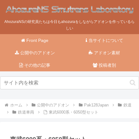
AhozuraNSの研究員たちは今日もahozuraをしながらアドオンを作っているら
しい
Front Page
当サイトについて
公開中のアドオン
アドオン素材
その他の記事
投稿者別
ホーム
公開中のアドオン
Pak128Japan
鉄道
鉄道車両
東武6000系・6050型セット