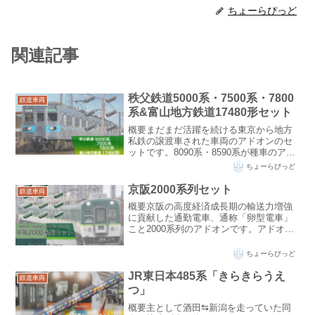
ちょーらぴっど
関連記事
秩父鉄道5000系・7500系・7800
鉄道車両
系&富山地方鉄道17480形セット
概要まだまだ活躍を続ける東京から地方
私鉄の譲渡車された車両のアドオンのセ
ットです。8090系・8590系が種車のアド
オンは拙作「東急8090系・8590系セッ
ちょーらぴっど
ト」とは方向が逆なので注意してくださ
い。ダウンロードリンクDownloadライセ
京阪2000系列セット
鉄道車両
ン...
概要京阪の高度経済成長期の輸送力増強
に貢献した通勤電車、通称「卵型電車」
こと2000系列のアドオンです。アドオン
にアルファチャンネルつきpngファイルを
使用しています。こちらのアドオンが正
ちょーらぴっど
常に動作するためには、本体のバージョ
ンが120.2以...
JR東日本485系「きらきらうえ
鉄道車両
つ」
概要主として酒田⇆新潟を走っていた同