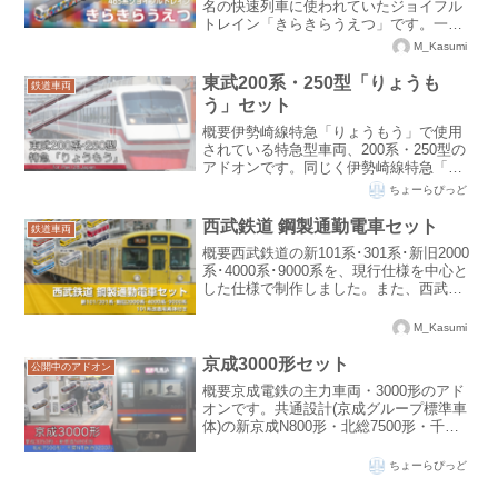
名の快速列車に使われていたジョイフル
トレイン「きらきらうえつ」です。一等
旅客用・二等旅客用をご用意していま
M_Kasumi
す。こちらのアドオンが正常に動作する
ためには、本体のバージョンが120.2以上
東武200系・250型「りょうも
鉄道車両
である必要があります...
う」セット
概要伊勢崎線特急「りょうもう」で使用
されている特急型車両、200系・250型の
アドオンです。同じく伊勢崎線特急「リ
バティりょうもう」で使用されている500
ちょーらぴっど
系は、こちらからダウンロードできま
す。ダウンロードリンクDownloadライセ
西武鉄道 鋼製通勤電車セット
鉄道車両
ンスその...
概要西武鉄道の新101系･301系･新旧2000
系･4000系･9000系を、現行仕様を中心と
した仕様で制作しました。また、西武鉄
道を離れ各地の地方鉄道で第二の人生を
送っている元101系の仲間を簡単に作るこ
M_Kasumi
とができるよう、改造しやすい形の素...
京成3000形セット
公開中のアドオン
概要京成電鉄の主力車両・3000形のアド
オンです。共通設計(京成グループ標準車
体)の新京成N800形・北総7500形・千葉
ニュータウン鉄道9200形も収録していま
す。ダウンロードリンクDownloadライセ
ちょーらぴっど
ンスその他このアドオンはきたきゅー...