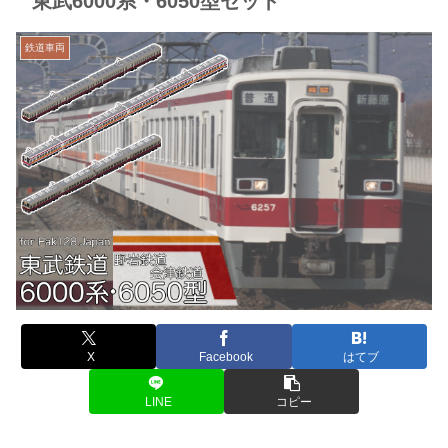
東武6000系・6050型セット
鉄道車両
X
Facebook
はてブ
LINE
コピー