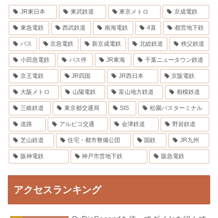
JR東日本
東武鉄道
東京メトロ
京成電鉄
東急電鉄
西武鉄道
南海電鉄
4直
都営地下鉄
バス
京急電鉄
新京成電鉄
北総鉄道
秩父鉄道
小田急電鉄
バス停
JR東海
千葉ニュータウン鉄道
京王電鉄
JR四国
JR西日本
京阪電鉄
大阪メトロ
山陽電鉄
富山地方鉄道
相模鉄道
三岐鉄道
東京都交通局
SIS
松園バスターミナル
道路
アルピコ交通
会津鉄道
野岩鉄道
芝山鉄道
住宅・都市整備公団
国鉄
JR九州
阪神電鉄
神戸市営地下鉄
阪急電鉄
アクセスランキング