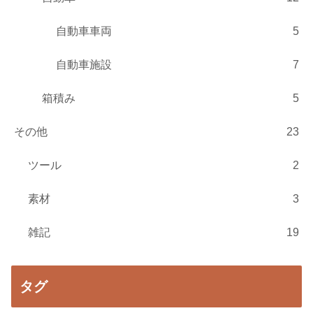
自動車車両
5
自動車施設
7
箱積み
5
その他
23
ツール
2
素材
3
雑記
19
タグ