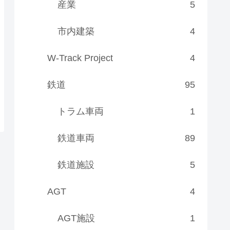
産業
5
市内建築
4
W-Track Project
4
鉄道
95
トラム車両
1
鉄道車両
89
鉄道施設
5
AGT
4
AGT施設
1