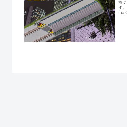
概要
す。と
the 