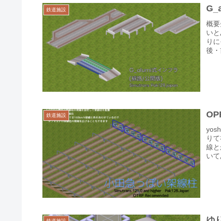
G_
鉄道施設
概要
いと
りに
後・
O
鉄道施設
yo
りて
線と
いて
ゆ
鉄道施設