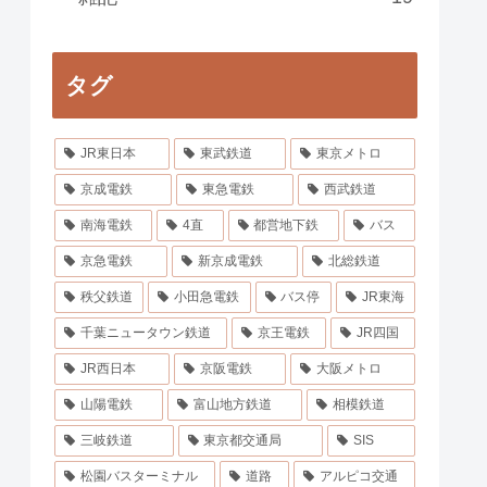
タグ
JR東日本
東武鉄道
東京メトロ
京成電鉄
東急電鉄
西武鉄道
南海電鉄
4直
都営地下鉄
バス
京急電鉄
新京成電鉄
北総鉄道
秩父鉄道
小田急電鉄
バス停
JR東海
千葉ニュータウン鉄道
京王電鉄
JR四国
JR西日本
京阪電鉄
大阪メトロ
山陽電鉄
富山地方鉄道
相模鉄道
三岐鉄道
東京都交通局
SIS
松園バスターミナル
道路
アルピコ交通