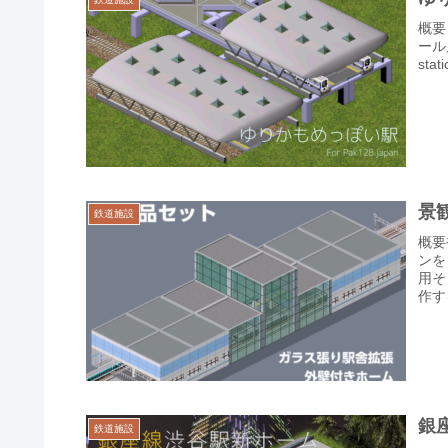
概要
ール属
stati
景
鉄道施設
概要
ンを
用そ
作す
銀
鉄道施設