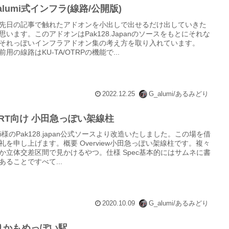
alumi式インフラ(線路/公開版)
先日の記事で触れたアドオンを小出しで出せるだけ出していきた
思います。このアドオンはPak128.Japanのソースをもとにそれな
それっぽいインフラアドオン集の考え方を取り入れています。
前用の線路はKU-TA/OTRPの機能で...
2022.12.25
G_alumi/あるみどり
PRT向け 小田急っぽい架線柱
shi様のPak128.japan公式ソースより改造いたしました。この場を借
礼を申し上げます。概要 Overview小田急っぽい架線柱です。複々
か立体交差区間で見かけるやつ。仕様 Spec基本的にはサムネに書
あることですべて...
2020.10.09
G_alumi/あるみどり
りかもめっぽい駅