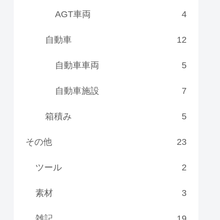
AGT車両
4
自動車
12
自動車車両
5
自動車施設
7
箱積み
5
その他
23
ツール
2
素材
3
雑記
19