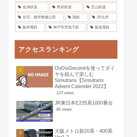
会津鉄道
野岩鉄道
芝山鉄道
住宅・都市整備公団
国鉄
JR九州
阪神電鉄
神戸市営地下鉄
阪急電鉄
アクセスランキング
OuDiaSecondを使ってダイ
ヤを組んで楽しむ
Simutrans【Simutrans
Advent Calender 2022】
123 views
JR東日本E235系1000番台
86 views
大阪メトロ新20系・400系