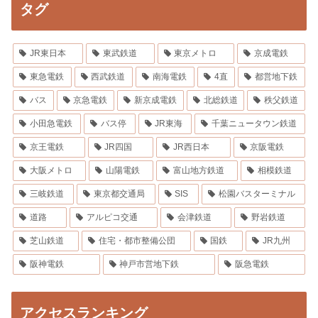
タグ
JR東日本
東武鉄道
東京メトロ
京成電鉄
東急電鉄
西武鉄道
南海電鉄
4直
都営地下鉄
バス
京急電鉄
新京成電鉄
北総鉄道
秩父鉄道
小田急電鉄
バス停
JR東海
千葉ニュータウン鉄道
京王電鉄
JR四国
JR西日本
京阪電鉄
大阪メトロ
山陽電鉄
富山地方鉄道
相模鉄道
三岐鉄道
東京都交通局
SIS
松園バスターミナル
道路
アルピコ交通
会津鉄道
野岩鉄道
芝山鉄道
住宅・都市整備公団
国鉄
JR九州
阪神電鉄
神戸市営地下鉄
阪急電鉄
アクセスランキング