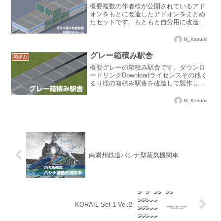
概要複数の作者様が公開されているアド
オンをもとに改造したアドオンをまとめ
たセットです。もともと自分用に改造し
たものですが、有用そうなので公開する
ことにしました。こちらのアドオンが正
M_Kasumi
常に動作するためには、本体のバージョ
ンが120.2以上である...
グレー箱積み駅舎
箱積み
概要グレーの箱積み駅舎です。ダウンロ
ードリンクDownloadライセンスその他く
るり様の箱積み駅舎を改造して製作しま
した。御礼申し上げます。
M_Kasumi
南満州鉄道パシナ型蒸気機関車
KORAIL Set 1 Ver.2