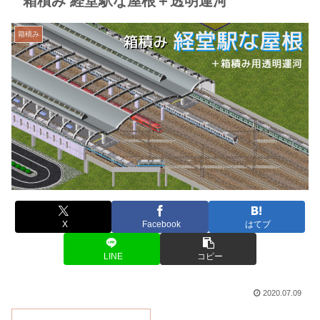
箱積み 経堂駅な屋根＋透明運河
箱積み
X
Facebook
はてブ
LINE
コピー
2020.07.09