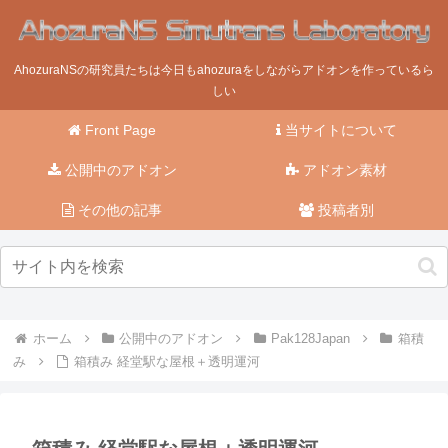
AhozuraNSの研究員たちは今日もahozuraをしながらアドオンを作っているら
しい
Front Page
当サイトについて
公開中のアドオン
アドオン素材
その他の記事
投稿者別
ホーム
公開中のアドオン
Pak128Japan
箱積
み
箱積み 経堂駅な屋根＋透明運河