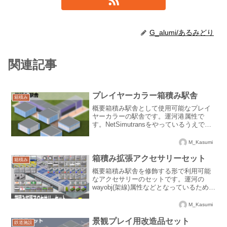
G_alumi/あるみどり
関連記事
プレイヤーカラー箱積み駅舎
箱積み
概要箱積み駅舎として使用可能なプレイ
ヤーカラーの駅舎です。運河港属性で
す。NetSimutransをやっているうえで使
いたくなったので制作しました。複数パ
ターンがあるので、組み合わせると軽く
M_Kasumi
幾何学模様を作れます。ダウンロードリ
ンクDownl...
箱積み拡張アクセサリーセット
箱積み
概要箱積み駅舎を修飾する形で利用可能
なアクセサリーのセットです。運河の
wayobj(架線)属性などとなっているため、
複数作者様の多様な箱積み駅舎に使用す
ることが可能です。なお、私の不注意に
M_Kasumi
よりpngを紛失してしまったため、一部ア
ドオンのソー...
景観プレイ用改造品セット
鉄道施設