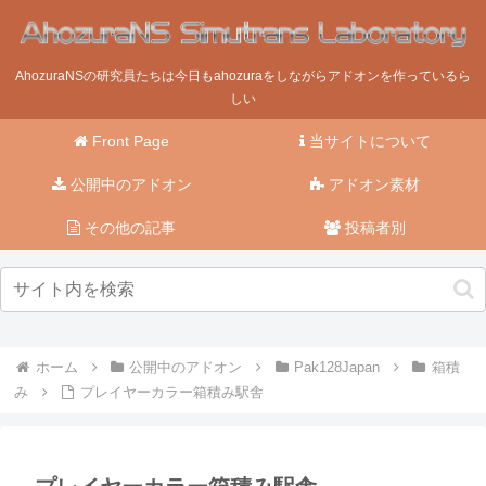
AhozuraNSの研究員たちは今日もahozuraをしながらアドオンを作っているら
しい
Front Page
当サイトについて
公開中のアドオン
アドオン素材
その他の記事
投稿者別
ホーム
公開中のアドオン
Pak128Japan
箱積
み
プレイヤーカラー箱積み駅舎