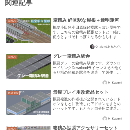
関連記事
箱積み 経堂駅な屋根＋透明運河
箱積み
概要小田急小田原線経堂駅っぽい屋根で
す。こちらの箱積み拡張セットと一緒に
使うとよりそれっぽくなるかもしれませ
ん仕様いちおう箱積み規格ってことにし
てます。運河港属性です。奇数ホーム(?)
G_alumi/あるみどり
なので工夫して設置してください。性質
上既存の高架運河だと...
グレー箱積み駅舎
箱積み
概要グレーの箱積み駅舎です。ダウンロ
ードリンクDownloadライセンスその他く
るり様の箱積み駅舎を改造して製作しま
した。御礼申し上げます。
M_Kasumi
景観プレイ用改造品セット
鉄道施設
概要複数の作者様が公開されているアド
オンをもとに改造したアドオンをまとめ
たセットです。もともと自分用に改造し
たものですが、有用そうなので公開する
ことにしました。こちらのアドオンが正
M_Kasumi
常に動作するためには、本体のバージョ
ンが120.2以上である...
箱積み拡張アクセサリーセット
箱積み