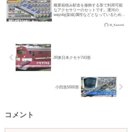
概要箱積み駅舎を修飾する形で利用可能
なアクセサリーのセットです。運河の
wayobj(架線)属性などとなっているため、
複数作者様の多様な箱積み駅舎に使用す
ることが可能です。なお、私の不注意に
M_Kasumi
よりpngを紛失してしまったため、一部ア
ドオンのソー...
JR東日本クモヤ743形
小田急5000形
コメント