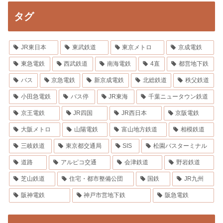
タグ
JR東日本
東武鉄道
東京メトロ
京成電鉄
東急電鉄
西武鉄道
南海電鉄
4直
都営地下鉄
バス
京急電鉄
新京成電鉄
北総鉄道
秩父鉄道
小田急電鉄
バス停
JR東海
千葉ニュータウン鉄道
京王電鉄
JR四国
JR西日本
京阪電鉄
大阪メトロ
山陽電鉄
富山地方鉄道
相模鉄道
三岐鉄道
東京都交通局
SIS
松園バスターミナル
道路
アルピコ交通
会津鉄道
野岩鉄道
芝山鉄道
住宅・都市整備公団
国鉄
JR九州
阪神電鉄
神戸市営地下鉄
阪急電鉄