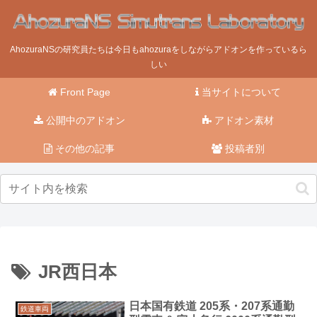
AhozuraNSの研究員たちは今日もahozuraをしながらアドオンを作っているら
しい
Front Page
当サイトについて
公開中のアドオン
アドオン素材
その他の記事
投稿者別
JR西日本
日本国有鉄道 205系・207系通勤
鉄道車両