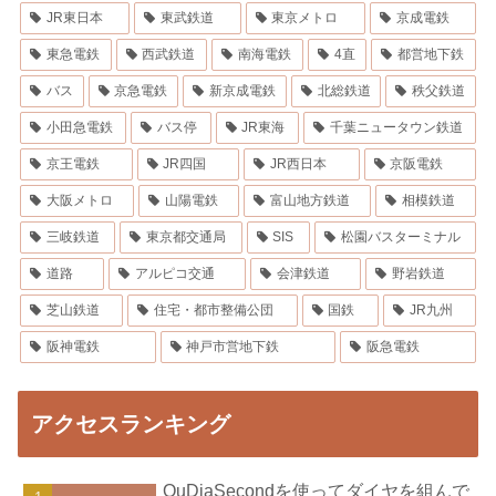
JR東日本
東武鉄道
東京メトロ
京成電鉄
東急電鉄
西武鉄道
南海電鉄
4直
都営地下鉄
バス
京急電鉄
新京成電鉄
北総鉄道
秩父鉄道
小田急電鉄
バス停
JR東海
千葉ニュータウン鉄道
京王電鉄
JR四国
JR西日本
京阪電鉄
大阪メトロ
山陽電鉄
富山地方鉄道
相模鉄道
三岐鉄道
東京都交通局
SIS
松園バスターミナル
道路
アルピコ交通
会津鉄道
野岩鉄道
芝山鉄道
住宅・都市整備公団
国鉄
JR九州
阪神電鉄
神戸市営地下鉄
阪急電鉄
アクセスランキング
OuDiaSecondを使ってダイヤを組んで