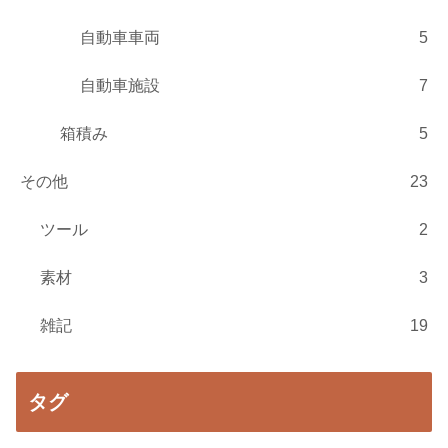
自動車車両
5
自動車施設
7
箱積み
5
その他
23
ツール
2
素材
3
雑記
19
タグ