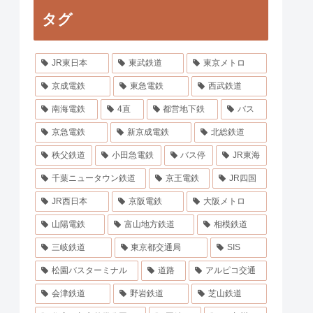
タグ
JR東日本
東武鉄道
東京メトロ
京成電鉄
東急電鉄
西武鉄道
南海電鉄
4直
都営地下鉄
バス
京急電鉄
新京成電鉄
北総鉄道
秩父鉄道
小田急電鉄
バス停
JR東海
千葉ニュータウン鉄道
京王電鉄
JR四国
JR西日本
京阪電鉄
大阪メトロ
山陽電鉄
富山地方鉄道
相模鉄道
三岐鉄道
東京都交通局
SIS
松園バスターミナル
道路
アルピコ交通
会津鉄道
野岩鉄道
芝山鉄道