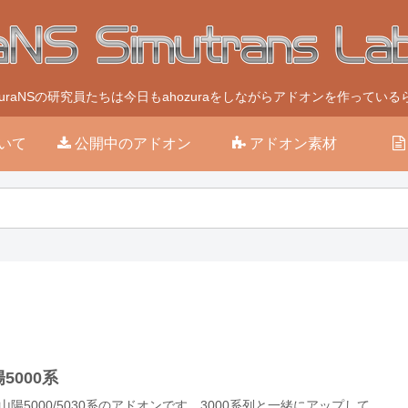
ozuraNSの研究員たちは今日もahozuraをしながらアドオンを作っている
いて
公開中のアドオン
アドオン素材
5000系
山陽5000/5030系のアドオンです。3000系列と一緒にアップして