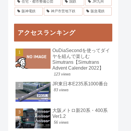
住宅・都市整備公団
国鉄
JR九州
阪神電鉄
神戸市営地下鉄
阪急電鉄
アクセスランキング
OuDiaSecondを使ってダイ
ヤを組んで楽しむ
Simutrans【Simutrans
Advent Calender 2022】
123 views
JR東日本E235系1000番台
83 views
大阪メトロ新20系・400系
Ver1.2
56 views