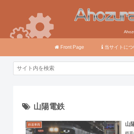
Ah
Front Page
当サイトにつ
山陽電鉄
山陽
鉄道車両
概要