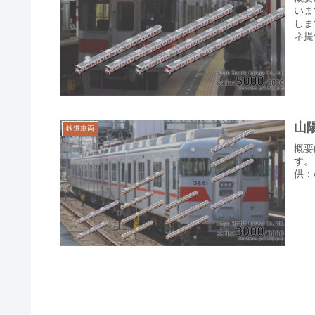
いま
しま
ネ提
山陽
鉄道車両
概要
す。
供：@