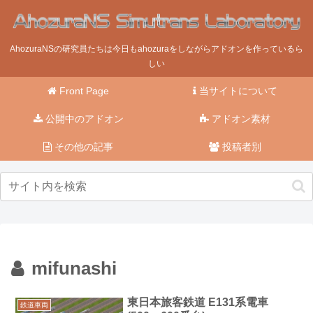
AhozuraNSの研究員たちは今日もahozuraをしながらアドオンを作っているら
しい
Front Page
当サイトについて
公開中のアドオン
アドオン素材
その他の記事
投稿者別
mifunashi
東日本旅客鉄道 E131系電車
鉄道車両