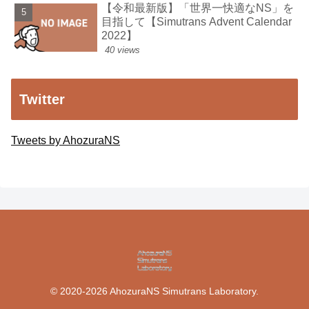
【令和最新版】「世界一快適なNS」を
目指して【Simutrans Advent Calendar
2022】
40 views
Twitter
Tweets by AhozuraNS
© 2020-2026 AhozuraNS Simutrans Laboratory.