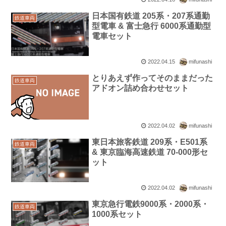
日本国有鉄道 205系・207系通勤
鉄道車両
型電車 & 富士急行 6000系通勤型
電車セット
2022.04.15
mifunashi
とりあえず作ってそのままだった
鉄道車両
アドオン詰め合わせセット
2022.04.02
mifunashi
東日本旅客鉄道 209系・E501系
鉄道車両
& 東京臨海高速鉄道 70-000形セ
ット
2022.04.02
mifunashi
東京急行電鉄9000系・2000系・
鉄道車両
1000系セット