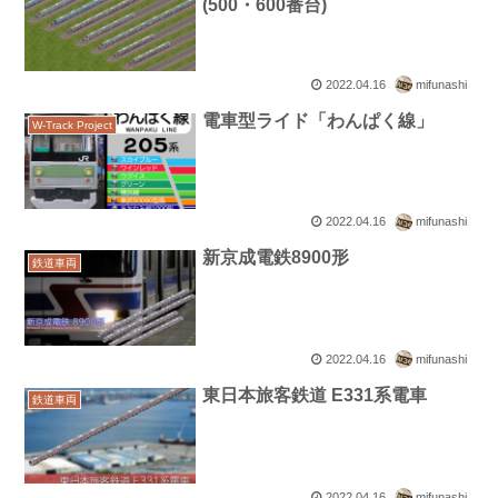
(500・600番台)
2022.04.16
mifunashi
電車型ライド「わんぱく線」
W-Track Project
2022.04.16
mifunashi
新京成電鉄8900形
鉄道車両
2022.04.16
mifunashi
東日本旅客鉄道 E331系電車
鉄道車両
2022.04.16
mifunashi