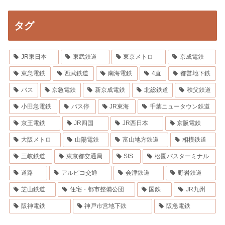
タグ
JR東日本
東武鉄道
東京メトロ
京成電鉄
東急電鉄
西武鉄道
南海電鉄
4直
都営地下鉄
バス
京急電鉄
新京成電鉄
北総鉄道
秩父鉄道
小田急電鉄
バス停
JR東海
千葉ニュータウン鉄道
京王電鉄
JR四国
JR西日本
京阪電鉄
大阪メトロ
山陽電鉄
富山地方鉄道
相模鉄道
三岐鉄道
東京都交通局
SIS
松園バスターミナル
道路
アルピコ交通
会津鉄道
野岩鉄道
芝山鉄道
住宅・都市整備公団
国鉄
JR九州
阪神電鉄
神戸市営地下鉄
阪急電鉄